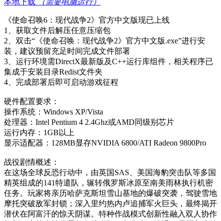
本地下载
（需要电脑运行）
《使命召唤6：现代战争2》官方中文版现已上线
1、获取文件后解压任意压缩包
2、双击“《使命召唤：现代战争2》官方中文版.exe”进行安
装，建议预留充足时间完成文件部署
3、运行环境需DirectX最新版及C++运行库组件，相关程序已
集成于安装目录Redist文件夹
4、完成部署后即可启动游戏征程
硬件配置要求：
操作系统：Windows XP/Vista
处理器：Intel Pentium 4 2.4Ghz或AMD同级别芯片
运行内存：1GB以上
显示适配器：128MB显存NVIDIA 6800/ATI Radeon 9800Pro
战役剧情概述：
在这场全球反恐行动中，由英国SAS、美国海豹突击队等多国
精英组成的141特遣队，辗转俄罗斯冰原至南美雨林执行机密
任务。玩家将亲历哈萨克斯坦雪山基地的爆破突袭，驾驶雪地
摩托突破敌军封锁；深入里约热内卢追捕军火巨头，最终揭开
潜伏在阿富汗的惊天阴谋。特种作战模式创新性融入双人协作