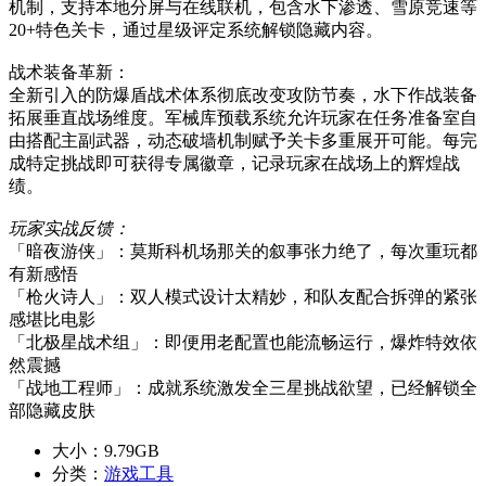
机制，支持本地分屏与在线联机，包含水下渗透、雪原竞速等
20+特色关卡，通过星级评定系统解锁隐藏内容。
战术装备革新：
全新引入的防爆盾战术体系彻底改变攻防节奏，水下作战装备
拓展垂直战场维度。军械库预载系统允许玩家在任务准备室自
由搭配主副武器，动态破墙机制赋予关卡多重展开可能。每完
成特定挑战即可获得专属徽章，记录玩家在战场上的辉煌战
绩。
玩家实战反馈：
「暗夜游侠」：莫斯科机场那关的叙事张力绝了，每次重玩都
有新感悟
「枪火诗人」：双人模式设计太精妙，和队友配合拆弹的紧张
感堪比电影
「北极星战术组」：即便用老配置也能流畅运行，爆炸特效依
然震撼
「战地工程师」：成就系统激发全三星挑战欲望，已经解锁全
部隐藏皮肤
大小：
9.79GB
分类：
游戏工具