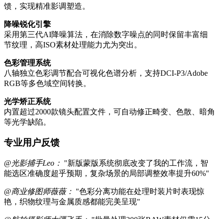
馈，实现精准影调塑造。
降噪锐化引擎
采用第三代AI降噪算法，在消除数字噪点的同时保留丰富细
节纹理，高ISO素材处理能力尤为突出。
色彩管理系统
八轴独立色彩调节配合可视化色谱分析，支持DCI-P3/Adobe
RGB等多色域空间转换。
光学矫正系统
内置超过2000款镜头配置文件，可自动修正畸变、色散、暗角
等光学缺陷。
专业用户反馈
@光影捕手Leo：
"新版蒙版系统彻底改变了我的工作流，智
能选区准确度超乎预期，复杂场景的局部调整效率提升60%"
@商业修图师薇薇：
"色彩分离功能在处理时装片时表现惊
艳，织物纹理与金属质感都能完美呈现"