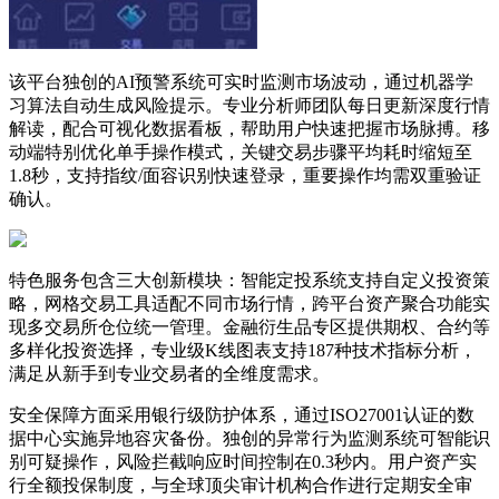
该平台独创的AI预警系统可实时监测市场波动，通过机器学
习算法自动生成风险提示。专业分析师团队每日更新深度行情
解读，配合可视化数据看板，帮助用户快速把握市场脉搏。移
动端特别优化单手操作模式，关键交易步骤平均耗时缩短至
1.8秒，支持指纹/面容识别快速登录，重要操作均需双重验证
确认。
特色服务包含三大创新模块：智能定投系统支持自定义投资策
略，网格交易工具适配不同市场行情，跨平台资产聚合功能实
现多交易所仓位统一管理。金融衍生品专区提供期权、合约等
多样化投资选择，专业级K线图表支持187种技术指标分析，
满足从新手到专业交易者的全维度需求。
安全保障方面采用银行级防护体系，通过ISO27001认证的数
据中心实施异地容灾备份。独创的异常行为监测系统可智能识
别可疑操作，风险拦截响应时间控制在0.3秒内。用户资产实
行全额投保制度，与全球顶尖审计机构合作进行定期安全审