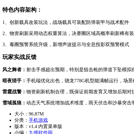
特色内容架构：
1、创新载具改装玩法，战场载具可装配防弹装甲与战术配件
2、物资刷新采用动态权重算法，决赛圈区域高概率刷新稀有
3、毒圈预警系统升级，新增声波提示与全息投影双预警模式
玩家实战反馈
风之舞者：
射击手感超出预期，特别是狙击枪的弹道下坠模拟
暗夜猎手：
手机端优化出色，骁龙778G机型能满帧运行，场
雷霆战警：
物资刷新机制合理，既保证前期发育又增加后期对
雪域孤狼：
动态天气系统增加战术维度，雨天伏击和沙暴突击
大小：
96.87M
分类：
手机游戏
版本：
v1.4 内置菜单版
小编：
九维软件园