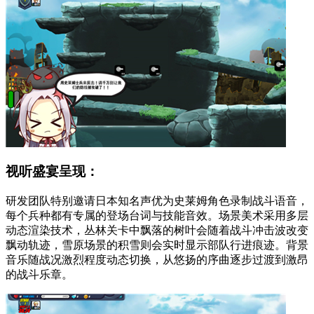
视听盛宴呈现：
研发团队特别邀请日本知名声优为史莱姆角色录制战斗语音，
每个兵种都有专属的登场台词与技能音效。场景美术采用多层
动态渲染技术，丛林关卡中飘落的树叶会随着战斗冲击波改变
飘动轨迹，雪原场景的积雪则会实时显示部队行进痕迹。背景
音乐随战况激烈程度动态切换，从悠扬的序曲逐步过渡到激昂
的战斗乐章。