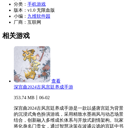
分类：
手机游戏
版本：
v1.0 无限血版
小编：
九维软件园
厂商：
互联网
相关游戏
查看
深宫曲2024古风宫廷养成手游
353.74 MB丨06-02
深宫曲2024古风宫廷养成手游是一款以盛唐宫廷为背景
的沉浸式角色扮演游戏，采用精致水墨画风与动态场景
结合，创新融入多维成长体系与开放式剧情架构。玩家
将化身名门贵女，通过智慧决策在波谲云诡的宫廷中书