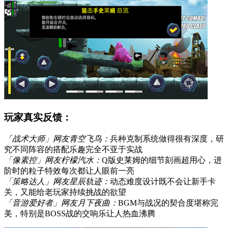
玩家真实反馈：
「战术大师」网友青空飞鸟：
兵种克制系统做得很有深度，研
究不同阵容的搭配乐趣完全不亚于实战
「像素控」网友柠檬汽水：
Q版史莱姆的细节刻画超用心，进
阶时的粒子特效每次都让人眼前一亮
「策略达人」网友星辰轨迹：
动态难度设计既不会让新手卡
关，又能给老玩家持续挑战的欲望
「音游爱好者」网友月下夜曲：
BGM与战况的契合度堪称完
美，特别是BOSS战的交响乐让人热血沸腾