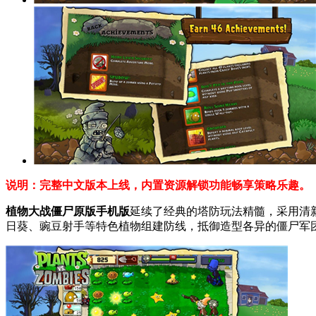
说明：完整中文版本上线，内置资源解锁功能畅享策略乐趣。
植物大战僵尸原版手机版
延续了经典的塔防玩法精髓，采用清
日葵、豌豆射手等特色植物组建防线，抵御造型各异的僵尸军