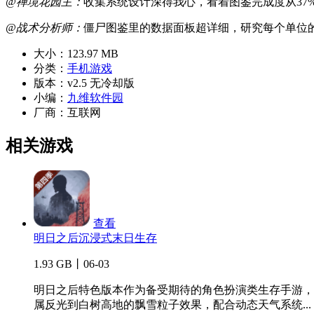
@禅境花园主：
收集系统设计深得我心，看着图鉴完成度从37%
@战术分析师：
僵尸图鉴里的数据面板超详细，研究每个单位
大小：
123.97 MB
分类：
手机游戏
版本：
v2.5 无冷却版
小编：
九维软件园
厂商：
互联网
相关游戏
查看
明日之后沉浸式末日生存
1.93 GB丨06-03
明日之后特色版本作为备受期待的角色扮演类生存手游，
属反光到白树高地的飘雪粒子效果，配合动态天气系统...