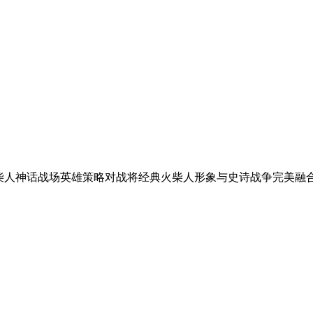
火柴人神话战场英雄策略对战将经典火柴人形象与史诗战争完美融