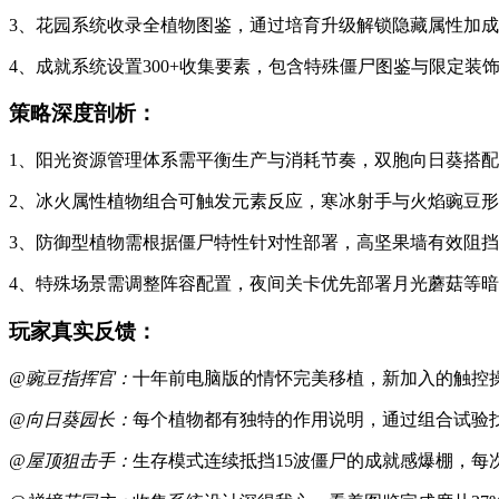
3、花园系统收录全植物图鉴，通过培育升级解锁隐藏属性加成
4、成就系统设置300+收集要素，包含特殊僵尸图鉴与限定装
策略深度剖析：
1、阳光资源管理体系需平衡生产与消耗节奏，双胞向日葵搭
2、冰火属性植物组合可触发元素反应，寒冰射手与火焰豌豆
3、防御型植物需根据僵尸特性针对性部署，高坚果墙有效阻
4、特殊场景需调整阵容配置，夜间关卡优先部署月光蘑菇等
玩家真实反馈：
@豌豆指挥官：
十年前电脑版的情怀完美移植，新加入的触控
@向日葵园长：
每个植物都有独特的作用说明，通过组合试验
@屋顶狙击手：
生存模式连续抵挡15波僵尸的成就感爆棚，每