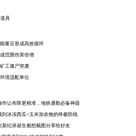
饰道具
配能量豆形成高效循环
形成范围伤害倍增
挡矿工僵尸突袭
暗环境适配单位
操作让布阵更精准，地铁通勤必备神器
找到冰冻西瓜+玉米加农炮的终极防线
次新纪录诞生都想截图分享给好友