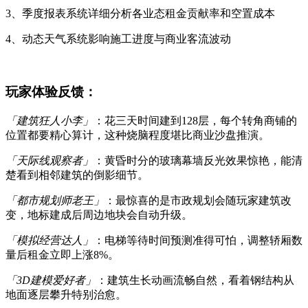
3、季度报表系统详细分析各业态租金贡献率和空置成本
4、动态天气系统影响施工进度与商业客流波动
玩家体验反馈：
「建筑狂人小李」
：花三天时间建到128层，每个转角商铺的
位置都要精心算计，这种烧脑程度堪比商业沙盘推演。
「天际线观察者」
：黄昏时分的玻璃幕墙反光效果惊艳，能清
楚看到相邻建筑的倒影细节。
「都市规划师老王」
：最惊喜的是市政规划会随玩家建筑改
变，地标建成后周边地块会自动升级。
「模拟经营达人」
：电梯等待时间预测准得可怕，调整轿厢数
量后租金立即上涨8%。
「3D建模爱好者」
：建筑生长动画流畅自然，看着钢结构从
地面逐层攀升特别治愈。