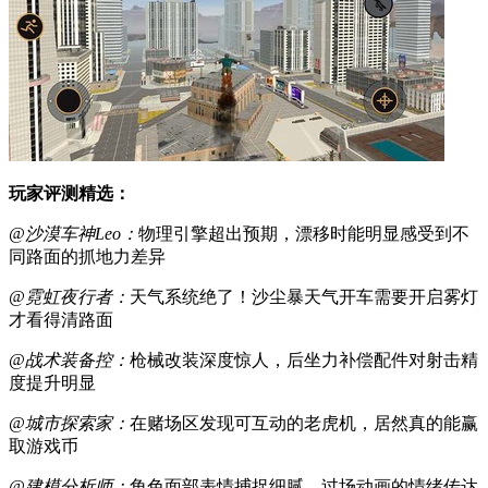
玩家评测精选：
@沙漠车神Leo：
物理引擎超出预期，漂移时能明显感受到不
同路面的抓地力差异
@霓虹夜行者：
天气系统绝了！沙尘暴天气开车需要开启雾灯
才看得清路面
@战术装备控：
枪械改装深度惊人，后坐力补偿配件对射击精
度提升明显
@城市探索家：
在赌场区发现可互动的老虎机，居然真的能赢
取游戏币
@建模分析师：
角色面部表情捕捉细腻，过场动画的情绪传达