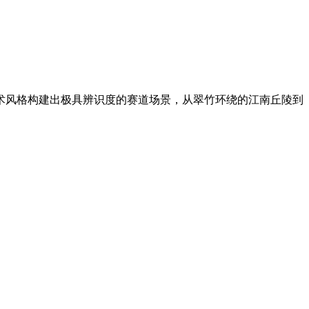
术风格构建出极具辨识度的赛道场景，从翠竹环绕的江南丘陵到