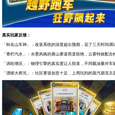
真实玩家反馈：
「秋名山车神」：改装系统的深度超出预期，花了三天时间调
「青柠汽水」：水墨风格的黄山赛道简直惊艳，云雾特效配合
「涡轮增压」：物理引擎的真实度让人惊喜，不同载油量对车
「漂移大师兄」：社区赛道创意十足，上周玩到的蒸汽朋克主