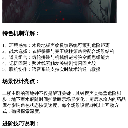
特色机制详解：
1、环境感知：木质地板声纹反馈系统可预判危险距离
2、战术选择：衣柜躲藏与秦王绕柱策略需配合场景结构
3、道具组合：齿轮拼装与机械解谜考验空间思维能力
4、记忆回溯：照片线索触发关键剧情闪回片段
5、联机协作：语音系统支持实时战术沟通与救援
场景设计亮点：
二楼主卧的落地钟不仅是解谜关键，其钟摆声会掩盖危险脚
步；地下室水痕随时间扩散暗示场景变化；厨房冰箱内的药品
库存影响角色状态恢复速度。每个场景设置3种以上互动方
式，确保探索深度。
进阶技巧说明：