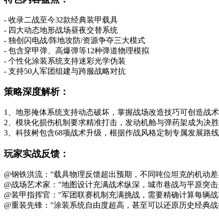
- 收录二战至今32款经典装甲载具
- 四大动态地形战场昼夜交替系统
- 独创闪电战/阵地攻防/资源争夺三大模式
- 包含穿甲弹、高爆弹等12种弹道物理模拟
- 个性化涂装系统支持迷彩光学伪装
- 支持50人军团组建与跨服战略对抗
策略深度解析：
1、地形掩体系统支持动态破坏，掌握战场改造技巧可创造战
2、模块化损伤机制要求精准打击，发动机舱与弹药架成为决
3、科技树包含68项战术升级，根据作战风格定制专属发展路线
玩家实战反馈：
@钢铁洪流："载具物理反馈超出预期，不同吨位坦克的机动差
@战场艺术家："地图设计充满战术纵深，城市巷战与平原突击
@装甲指挥官："军团联赛机制充满挑战，需要精确计算每辆战
@重装先锋："涂装系统自由度超高，甚至可以还原历史经典战