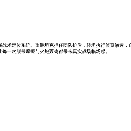
属战术定位系统。重装坦克担任团队护盾，轻坦执行侦察渗透，
让每一次履带摩擦与火炮轰鸣都带来真实战场临场感。