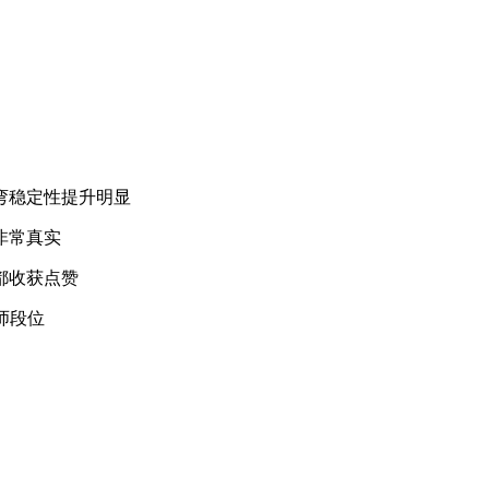
弯稳定性提升明显
非常真实
都收获点赞
师段位