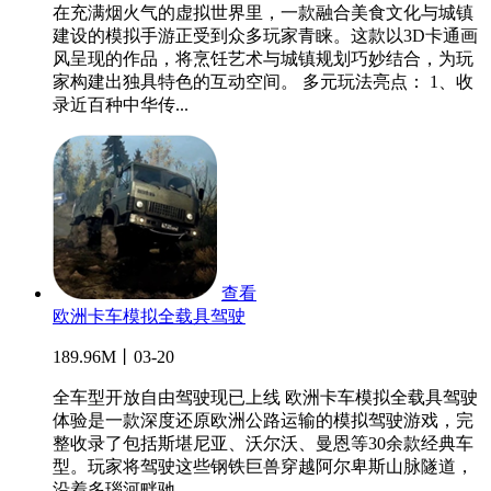
在充满烟火气的虚拟世界里，一款融合美食文化与城镇
建设的模拟手游正受到众多玩家青睐。这款以3D卡通画
风呈现的作品，将烹饪艺术与城镇规划巧妙结合，为玩
家构建出独具特色的互动空间。 多元玩法亮点： 1、收
录近百种中华传...
查看
欧洲卡车模拟全载具驾驶
189.96M丨03-20
全车型开放自由驾驶现已上线 欧洲卡车模拟全载具驾驶
体验是一款深度还原欧洲公路运输的模拟驾驶游戏，完
整收录了包括斯堪尼亚、沃尔沃、曼恩等30余款经典车
型。玩家将驾驶这些钢铁巨兽穿越阿尔卑斯山脉隧道，
沿着多瑙河畔驰...