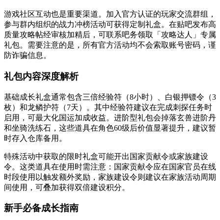
游戏社区互动也是重要渠道。加入官方认证的玩家交流群组，
参与群内组织的战力冲榜活动可获得定制礼盒。在贴吧发布高
质量攻略帖经审核加精后，可联系吧务领取「攻略达人」专属
礼包。需要注意的是，所有官方活动均不会索取账号密码，谨
防诈骗信息。
礼包内容深度解析
基础成长礼盒通常包含三倍经验符（8小时）、白银押镖令（3
枚）和龙鳞护符（7天）。其中经验符建议在完成刺探任务时
启用，可最大化国运加成收益。进阶型礼包会掉落玄兽进阶丹
和坐骑洗练石，这些道具在角色60级后价值显著提升，建议暂
时存入仓库备用。
特殊活动中获取的限时礼盒可能开出国家贡献令或家族建设
令。这类道具在使用时需注意：国家贡献令应在国家官员在线
时段使用以触发额外奖励，家族建设令则建议在家族活动周期
间使用，可叠加获得双倍建设积分。
新手必备成长指南