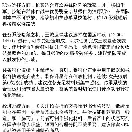
职业选择方面，枪客适合喜欢冲锋陷阵的玩家，其「横扫千
军」技能在群体作战中优势明显；琴师作为治疗职业，在团队
副本中不可或缺。建议初期主修单系技能树，待120级觉醒后
再考虑双修路线。
任务系统暗藏玄机，王城运镖建议选择在国运时段（12:00-
14:00）进行，可享受经验加成。刺探任务完成三次基础次数
后，使用情报升级符可提升任务品质，紫色情报带来的经验收
益是蓝色的2.3倍。每日必做的太庙搬砖任务，建议组队完成
以触发协作加成。
装备强化遵循「主武优先」原则，将强化石集中用于武器和戒
指可快速提升战力。装备升星存在保底机制，连续5次失败后
第6次必定成功，建议准备充足材料后集中强化。传承系统的
合理运用能节省大量资源，替换装备时切记使用传承功能转移
强化等级。
经济系统方面，多关注拍卖行的玄兽技能书价格波动，低级技
能书在每周一更新后常出现价格洼地。生活技能推荐专精「锻
造」和「炼药」，前者可制作强化材料，后者产出的状态药剂
在国战中需求旺盛。银两的合理分配至关重要，建议保留30%
流动资金用于抢购特价商品。