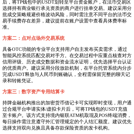
后，将TP钱包中的USDT划转至平台资金账户，在法币交易区
选择持有商业银行承兑资质的商户进行挂单交易。建议采用分
批成交策略规避价格波动风险，同时需注意不同平台的法币交
易手续费存在差异，建议提前在账户设置中查看具体费率标
准。
方案二：点对点场外交易系统
具备OTC功能的专业平台支持用户自主发布买卖需求，通过
智能风控系统匹配交易对手方。在交易过程中应重点核查对方
信用评级、历史成交数据和资金流水证明，优先选择平台认证
的优质商户。建议采用分段放款机制，在平台托管系统内分步
完成USDT释放与人民币到账确认，全程需保留完整的聊天记
录和转账凭证。
方案三：数字资产专用结算卡
持牌金融机构推出的加密货币借记卡可实现即时变现，用户通
过合规平台申请实体/虚拟卡片后，可将TP钱包的USDT充值
至卡账户。该方式支持境内银联ATM机取现及POS终端消费，
每日操作需注意遵守外汇管理规定的个人结汇额度。建议优先
选择支持双向兑换且具备存款保险资质的发卡机构。