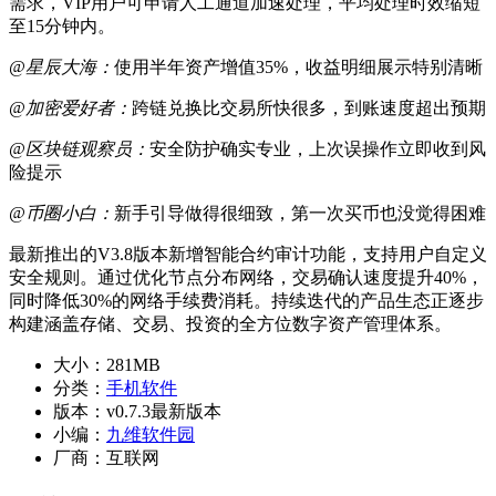
需求，VIP用户可申请人工通道加速处理，平均处理时效缩短
至15分钟内。
@星辰大海：
使用半年资产增值35%，收益明细展示特别清晰
@加密爱好者：
跨链兑换比交易所快很多，到账速度超出预期
@区块链观察员：
安全防护确实专业，上次误操作立即收到风
险提示
@币圈小白：
新手引导做得很细致，第一次买币也没觉得困难
最新推出的V3.8版本新增智能合约审计功能，支持用户自定义
安全规则。通过优化节点分布网络，交易确认速度提升40%，
同时降低30%的网络手续费消耗。持续迭代的产品生态正逐步
构建涵盖存储、交易、投资的全方位数字资产管理体系。
大小：
281MB
分类：
手机软件
版本：
v0.7.3最新版本
小编：
九维软件园
厂商：
互联网