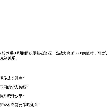
培养采矿型骷髅积累基础资源。当战力突破3000阈值时，可尝
配克制关系。
明显成长进度"
不同的势力路线"
特殊羁绊效果"
稀缺材料需要策略规划"