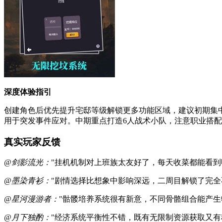
深度体验指引
创建角色后优先提升宅邸等级解锁更多功能区域，建议初期集中
用于突发事件应对。中期重点打造6人战术小队，注意职业搭
真实玩家反馈
@剑影流光：
"挂机机制对上班族太友好了，每天收菜都能看到
@墨染青衫：
"剧情选择比想象中影响深远，二周目解锁了完全
@星河漫游者：
"骷髅培养系统很有新意，不同骨骼组合能产生
@月下独酌：
"经济系统平衡性不错，既有无限制资源获取又有