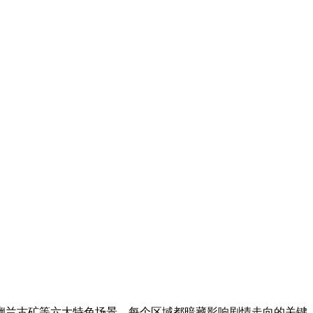
幽兰古矿等六大特色场景，每个区域都暗藏影响剧情走向的关键