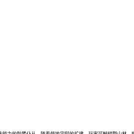
殊能力的骷髅仆从。随着领地宅邸的扩建，玩家可解锁野山林、