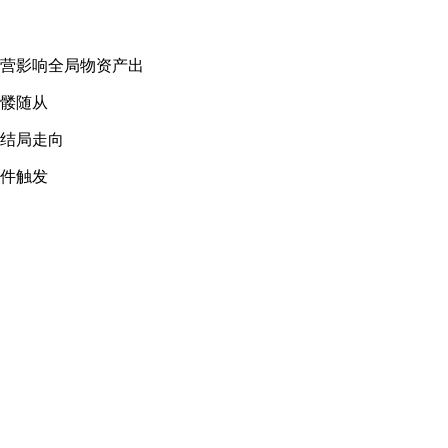
经营影响全局物资产出
骷髅随从
种结局走向
事件触发