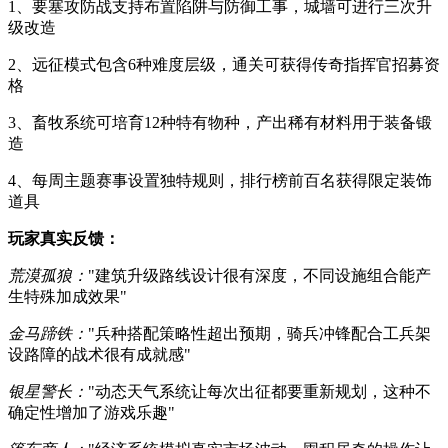
1、要塞攻防战支持布置陷阱与防御工事，城墙可进行三次升
级改造
2、远征模式包含6种难度层级，通关可获得传奇指挥官招募资
格
3、畜牧系统可培育12种特有物种，产出稀有材料用于装备锻
造
4、每周主题赛事设置独特规则，排行榜前百名获得限定装饰
道具
玩家真实反馈：
荒漠孤狼：
"建筑升级路线设计很有深度，不同设施组合能产
生特殊加成效果"
金马蹄铁：
"兵种搭配策略性超出预期，骑兵冲锋配合工兵架
设路障的战术很有成就感"
银星警长：
"动态天气系统让每次出征都要重新规划，这种不
确定性增加了游戏乐趣"