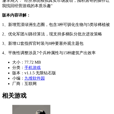
篷车商人：
"经济系统模拟真实市场波动，囤积居奇的操作让
我找回经营游戏的本质乐趣"
版本内容详解：
1、新增荒漠绿洲生态圈，包含3种可驯化生物与5类珍稀植被
2、优化军团AI路径算法，现支持多梯队分批次进攻策略
3、新增12套指挥官时装与8种要塞外观主题包
4、平衡性调整涉及7个兵种属性与15种建筑产出效率
大小：
77.72 MB
分类：
手机游戏
版本：
v1.1.5 无限钻石版
小编：
九维软件园
厂商：
互联网
相关游戏