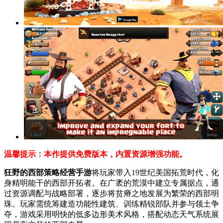
温馨提示：本作提供免费版本，内置资源增强功能。
狂野的西部策略经营手游
将玩家带入19世纪美国拓荒时代，化
身精明能干的西部开拓者。在广袤的荒漠中建立专属据点，通
过资源调配与战略部署，逐步将贫瘠之地发展为繁荣的西部明
珠。玩家需统筹建造功能性建筑、训练精锐部队并参与领土争
夺，游戏采用明快的低多边形美术风格，搭配动态天气系统展