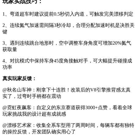
玩家实战技巧：
1、弯道超车时建议提前0.5秒切入内道，可触发完美漂移判定
2、连续氮气加速需间隔3秒冷却，合理分配加速时机是决胜关
键
3、遇到连续跳台地形时，空中调整车身角度可增加20%氮气
获取量
4、对抗模式中保持车身45度角接触对手，可大幅提升碰撞成
功率
真实玩家反馈：
@秋名山车神：刚拿下十连胜！改装后的V8引擎推背感太真
实了，过弯时手柄都在震动
@霓虹夜飙客：自定义的东京赛道获得3000+点赞，看着全球
玩家挑战我的设计超有成就感
@漂移艺术家：收集全系车型用了两周时间，每辆车都有独特
的操控反馈，开发团队确实用心了