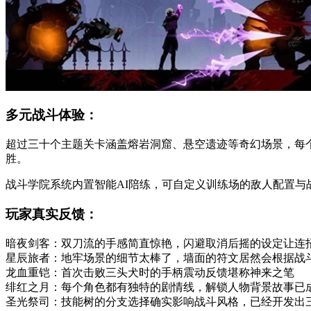
多元战斗体验：
超过三十个主题关卡涵盖熔岩洞窟、悬空遗迹等奇幻场景，每
胜。
战斗学院系统内置智能AI陪练，可自定义训练场的敌人配置
玩家真实反馈：
暗夜剑客：双刀流的手感简直惊艳，闪避取消后摇的设定让连
星辰旅者：地牢场景的细节太棒了，墙面的符文居然会根据战
龙血重铠：首次击败三头犬时的手柄震动反馈堪称神来之笔
绯红之月：每个角色都有独特的剧情线，解锁人物背景故事已
圣光祭司：技能树的分支选择确实影响战斗风格，已经开发出