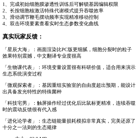
1、完成初始细胞膜渗透性训练后可解锁基因编辑权限
2、长按细胞核激活特殊代谢模式提升吞噬效率
3、滑动调节鞭毛摆动频率实现精准移动控制
4、双击环境要素查看实时生态参数变化曲线
真实玩家反馈：
「星辰大海」：画面渲染比PC版更细腻，细胞分裂时的粒子
效果特别震撼，中文翻译专业度很高
「生物课代表」：环境变量设置很有科研价值，适合用来演示
生态系统演变过程
「微观探索者」：基因重组实验室的自由度超出预期，能设计
出具备发光特性的特殊菌种
「科技宅男」：触屏操作经过优化后比鼠标更精准，连续吞噬
时的震动反馈很有代入感
「进化论学者」：生态链能量损耗模拟非常真实，完美还原了
十分之一法则的生态规律