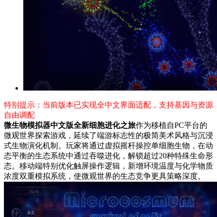
特别提示：当前版本已实现全中文界面适配，支持基因与资源
自由调配
微生物模拟器中文版全新细胞进化之旅
作为移植自PC平台的
微观世界探索游戏，延续了端游标志性的极简美术风格与沉浸
式生物演化机制。玩家将通过虚拟摇杆操控单细胞生物，在动
态平衡的生态系统中通过吞噬进化，解锁超过20种特殊生命形
态。移动端特别优化触屏操作逻辑，新增环境温度与化学物质
浓度双重模拟系统，使微观世界的生态竞争更具策略深度。