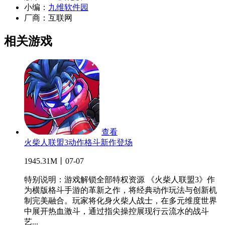
小编：
九维软件园
厂商：
互联网
相关游戏
查看
火柴人联盟3动作格斗新作登场
1945.31M丨07-07
特别说明：游戏解锁全部特权资源 《火柴人联盟3》作
为横版格斗手游的革新之作，将经典动作玩法与创新机
制完美融合。玩家将化身火柴人战士，在多元维度世界
中展开热血激斗，通过指尖操控展现行云流水的战斗
艺...