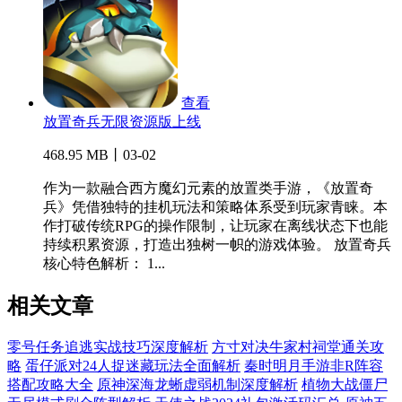
查看
放置奇兵无限资源版上线
468.95 MB丨03-02
作为一款融合西方魔幻元素的放置类手游，《放置奇
兵》凭借独特的挂机玩法和策略体系受到玩家青睐。本
作打破传统RPG的操作限制，让玩家在离线状态下也能
持续积累资源，打造出独树一帜的游戏体验。 放置奇兵
核心特色解析： 1...
相关文章
零号任务追逃实战技巧深度解析
方寸对决牛家村祠堂通关攻
略
蛋仔派对24人捉迷藏玩法全面解析
秦时明月手游非R阵容
搭配攻略大全
原神深海龙蜥虚弱机制深度解析
植物大战僵尸