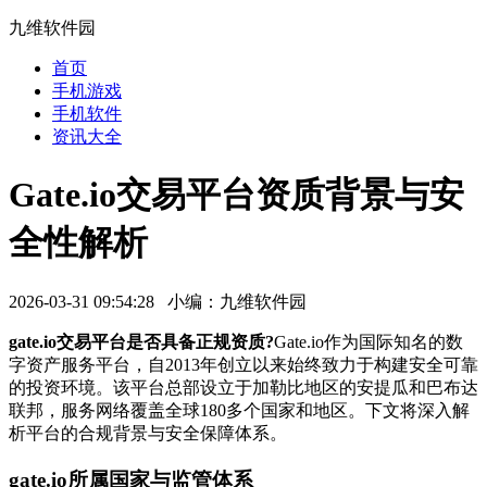
九维软件园
首页
手机游戏
手机软件
资讯大全
Gate.io交易平台资质背景与安
全性解析
2026-03-31 09:54:28 小编：九维软件园
gate.io交易平台是否具备正规资质?
Gate.io作为国际知名的数
字资产服务平台，自2013年创立以来始终致力于构建安全可靠
的投资环境。该平台总部设立于加勒比地区的安提瓜和巴布达
联邦，服务网络覆盖全球180多个国家和地区。下文将深入解
析平台的合规背景与安全保障体系。
gate.io所属国家与监管体系