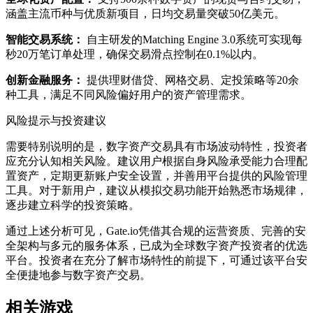
涵盖主流币种与优质新项目，日均交易量突破50亿美元。
智能交易系统：
自主研发的Matching Engine 3.0系统可实现每
秒20万笔订单处理，确保交易滑点控制在0.1%以内。
创新金融服务：
提供理财借贷、网格交易、定投策略等20余
种工具，满足不同风险偏好用户的资产管理需求。
风险提示与投资建议
需要特别说明的是，数字资产交易具有市场波动特性，投资者
应充分认知相关风险。建议用户根据自身风险承受能力合理配
置资产，定期更新账户安全设置，并善用平台提供的风险管理
工具。对于新用户，建议从模拟交易功能开始熟悉市场规律，
逐步建立科学的投资策略。
通过上述分析可见，Gate.io凭借其合规的运营资质、完善的安
全架构与多元的服务体系，已成为全球数字资产投资者的优选
平台。投资者在充分了解市场特性的前提下，可通过该平台安
全便捷地参与数字资产交易。
相关游戏