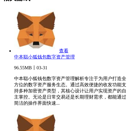
查看
中本聪小狐钱包数字资产管理
96.55MB丨03-31
中本聪小狐钱包数字资产管理解析专注于为用户打造全
方位的数字资产服务生态。通过高效便捷的收发功能支
持多种加密资产类型，其核心设计让用户实现资产的自
主掌控。无论是日常交易还是长期理财需求，都能通过
简洁的操作界面快速...