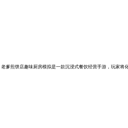
 老爹煎饼店趣味厨房模拟是一款沉浸式餐饮经营手游，玩家将