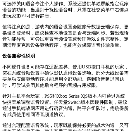
可选择关闭语音专注个人操作。系统还提供单独屏蔽指定玩家
语音的功能，当遇到干扰性语音时，只需在社交菜单中右键点
击玩家ID即可选择静音。
值得注意的是，游戏内的语音设置会随账号数据云端保存。更
换设备登录时，建议检查本地设置是否与云端同步。若出现语
音功能异常，可尝试重置音频设置或验证游戏文件完整性。定
期清理麦克风设备驱动程序，也能有效保障语音传输质量。
设备兼容性说明
不同硬件设备可能存在适配差异。使用USB接口耳机的玩家，
需在系统音频设置中确认默认通讯设备选项。部分无线设备需
要单独安装驱动程序才能启用全部功能。遇到语音延迟问题
时，可尝试关闭其他后台程序的音频占用权限。
针对主机平台玩家，PS5和Xbox Series X|S版本均可通过系统
快捷菜单调整语音设置。任天堂Switch版本因硬件限制，建议
通过手机端战网应用进行语音沟通。跨平台组队时，需确保所
有成员使用相同语音频道协议。
通过合理配置语音系统，玩家既能保持必要的战术沟通，又可