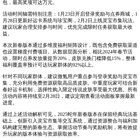
包，最高奖项可达万元。
活动时间轴需特别注意：1月23日开启登录奖励与点券商城，1
月28日更新好运卡系统与珍宝阁，2月2日上线灵宝市集玩法。
建议玩家合理安排参与时间，优先完成限时任务获取最大收
益。
本次新春版本通过多维度福利矩阵设计，既包含免费获取渠道
也设置梯度付费项目。从数据层面分析，相比2024年春节活
动，限时点券发放量提升20%，皮肤兑换门槛降低15%，整体
福利覆盖率预计可达玩家群体的92%以上。
针对不同玩家群体，建议微氪用户重点参与登录奖励与灵宝市
集，充分利用免费资源获取高品质皮肤。中重度玩家可结合新
春好运卡机制，选择性购入限定传说皮肤享受最大优惠。所有
活动内容将持续至2月28日，建议定期查看活动面板掌握最新
进度。
通过上述活动解析可见，2025蛇年新春版本在保留经典玩法基
础上，创新引入灵宝市集等交互系统，通过资源整合与福利加
码构建完整的新春生态。掌握活动节奏与奖励机制，将有效提
升玩家的版本体验与资源获取效率。