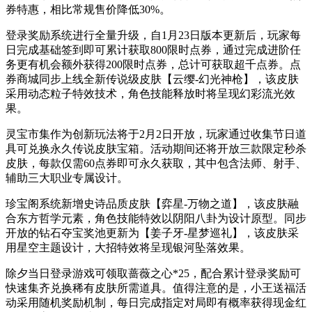
券特惠，相比常规售价降低30%。
登录奖励系统进行全量升级，自1月23日版本更新后，玩家每
日完成基础签到即可累计获取800限时点券，通过完成进阶任
务更有机会额外获得200限时点券，总计可获取超千点券。点
券商城同步上线全新传说级皮肤【云缨-幻光神枪】，该皮肤
采用动态粒子特效技术，角色技能释放时将呈现幻彩流光效
果。
灵宝市集作为创新玩法将于2月2日开放，玩家通过收集节日道
具可兑换永久传说皮肤宝箱。活动期间还将开放三款限定秒杀
皮肤，每款仅需60点券即可永久获取，其中包含法师、射手、
辅助三大职业专属设计。
珍宝阁系统新增史诗品质皮肤【弈星-万物之道】，该皮肤融
合东方哲学元素，角色技能特效以阴阳八卦为设计原型。同步
开放的钻石夺宝奖池更新为【姜子牙-星梦巡礼】，该皮肤采
用星空主题设计，大招特效将呈现银河坠落效果。
除夕当日登录游戏可领取蔷薇之心*25，配合累计登录奖励可
快速集齐兑换稀有皮肤所需道具。值得注意的是，小王送福活
动采用随机奖励机制，每日完成指定对局即有概率获得现金红