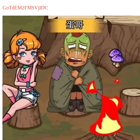
GoTdEM2FMSVjIDC