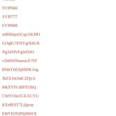
SVIP666
SVIP777
SVIP888
orRB6qoOCqzAKMO
GOglG7ENYgtXhGR
Ng34SPeFgIxfSJO
v2hHWHanencE7bT
BMsY6ESpHf0KArg
JbZX1bcfntCZQyA
MkXYlVzl0FFt3hQ
C9tfYOkt2CKACYU
KEe8E6T7Ljfgvae
El6YHJNIlNjMtWX