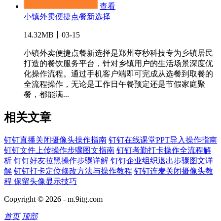
查看
小镇外卖便捷点餐新选择
14.32MB丨03-15
小镇外卖便捷点餐新选择是郑州夺秒科技专为乡镇居民
打造的餐饮服务平台，针对乡镇用户的生活场景深度优
化操作流程。通过手机客户端即可完成从选餐到取餐的
全流程操作，无论是工作日午餐预定还是节假家庭聚
餐，都能满...
相关文章
钉钉直播关闭摄像头操作指南
钉钉在线课堂PPT导入操作指南
钉钉文件上传操作步骤图文指南
钉钉考勤打卡操作全流程解
析
钉钉好友拉黑操作步骤详解
钉钉企业组织退出步骤图文详
解
钉钉打卡定位修改方法与操作教程
钉钉连麦关闭摄像头教
程 保留头像显示技巧
Copyright © 2026 -
m.9itg.com
首页
顶部