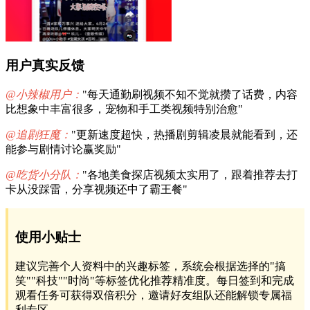
用户真实反馈
@小辣椒用户：
"每天通勤刷视频不知不觉就攒了话费，内容
比想象中丰富很多，宠物和手工类视频特别治愈"
@追剧狂魔：
"更新速度超快，热播剧剪辑凌晨就能看到，还
能参与剧情讨论赢奖励"
@吃货小分队：
"各地美食探店视频太实用了，跟着推荐去打
卡从没踩雷，分享视频还中了霸王餐"
使用小贴士
建议完善个人资料中的兴趣标签，系统会根据选择的"搞
笑""科技""时尚"等标签优化推荐精准度。每日签到和完成
观看任务可获得双倍积分，邀请好友组队还能解锁专属福
利专区。