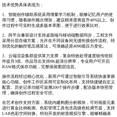
技术优势具体表现为：
1、智能创作辅助系统采用增量学习机制，能够记忆用户的使
用习惯，随着操作频次增加，建议精准度将提升40%以上。创
作过程中可实时生成多版本草图，便于进行效果比对。
2、跨平台兼容设计支持桌面端与移动端数据同步，工程文件
采用分层存储方案，允许在不同设备间无缝衔接创作流程。特
别优化的触控笔压感算法，可准确还原4096级压力变化。
3、云端渲染集群提供算力支撑，复杂特效处理速度较传统软
件提升3倍。作品导出支持8K超清分辨率，专业用户可开启
RAW格式保存功能，完整保留图层信息。
操作流程经过精心优化，新用户可通过智能引导系统快速掌握
核心功能。创作工作区采用可定制化布局，支持快捷键自定义
配置。历史记录功能可追溯200个操作步骤，配合版本快照管
理，确保创作过程安全可控。
在艺术创作支持方面，系统内建构图分析模块，可对画面元素
进行黄金比例检测。色彩管理工具包含高级色轮调节器，支持
LAB色彩空间转换。特别开发的材质模拟引擎，能够精确表