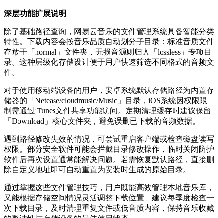
深层功能扩展说明
除了基础路径查询，网易云音乐的文件管理系统具备智能分类
特性。下载内容会按音乐品质自动划分子目录：标准音质文件
存放于「normal」文件夹，无损音源则归入「lossless」专项目
录。这种层级化存储设计便于用户快速筛选不同格式的音频文
件。
对于使用移动端设备的用户，安卓系统默认存储路径为内置存
储器的「Netease/cloudmusic/Music」目录，iOS系统因权限限
制需通过iTunes文件共享功能访问。定期清理缓存时建议保留
「Download」核心文件夹，避免误删已下载的音频数据。
遇到路径修改失效的情况，可尝试重启客户端或检查磁盘读写
权限。部分安全软件可能会拦截目录修改操作，临时关闭防护
软件后再次设置通常能解决问题。若需恢复默认路径，直接删
除自定义地址即可自动重置为安装时生成的原始目录。
通过掌握这些文件管理技巧，用户既能高效管理本地音乐库，
又能根据存储空间情况灵活调整下载位置。建议每季度检查一
次下载目录，及时清理重复文件或低音质内容，保持音乐收藏