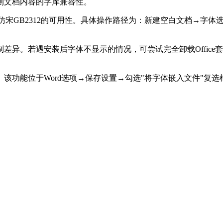
测文档内容的字库兼容性。
证仿宋GB2312的可用性。具体操作路径为：新建空白文档→字
差异。若遇安装后字体不显示的情况，可尝试完全卸载Offic
功能位于Word选项→保存设置→勾选"将字体嵌入文件"复选框