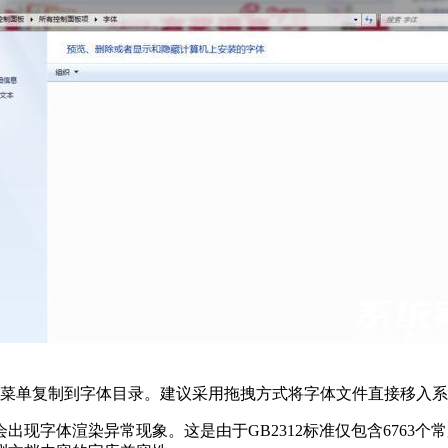
通过右键菜单复制到字体目录。建议采用拖拽方式将字体文件直接移
现字体渲染异常现象。这是由于GB2312标准仅包含6763